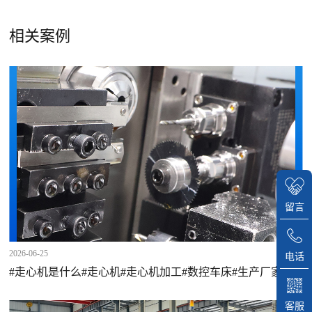
相关案例
留言
2026-06-25
电话
#走心机是什么#走心机#走心机加工#数控车床#生产厂家#微
控科技
客服